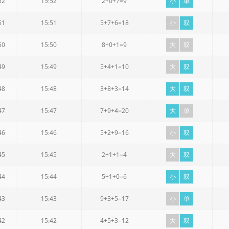
52
15:52
2+0+7=9
小
单
51
15:51
5+7+6=18
小
双
50
15:50
8+0+1=9
大
双
49
15:49
5+4+1=10
大
双
48
15:48
3+8+3=14
大
双
47
15:47
7+9+4=20
大
单
46
15:46
5+2+9=16
小
双
45
15:45
2+1+1=4
大
双
44
15:44
5+1+0=6
小
双
43
15:43
9+3+5=17
小
单
42
15:42
4+5+3=12
大
双