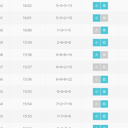
62
16:02
5+3+5=13
小
单
61
16:01
5+3+2=10
小
单
60
16:00
1+3+1=5
大
单
59
15:59
2+6+0=8
小
双
58
15:58
0+8+8=16
大
单
57
15:57
4+9+2=15
小
双
56
15:56
6+8+8=22
小
双
55
15:55
9+0+0=9
小
单
54
15:54
7+2+7=16
小
双
53
15:53
1+7+0=8
小
双