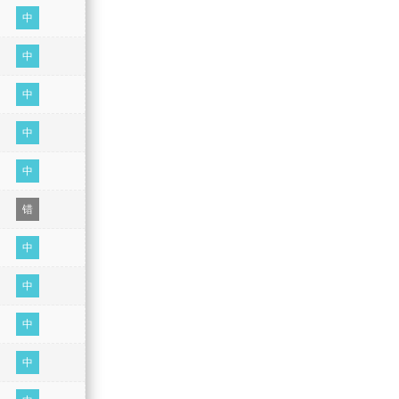
中
中
中
中
中
错
中
中
中
中