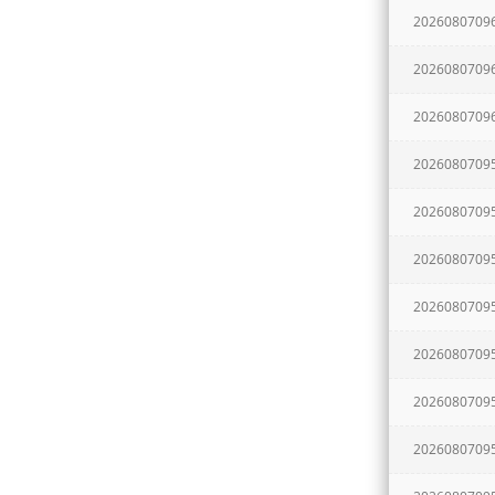
2026080709
2026080709
2026080709
2026080709
2026080709
2026080709
2026080709
2026080709
2026080709
2026080709