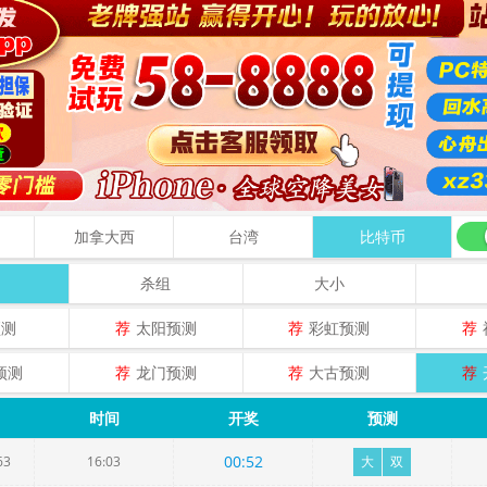
加拿大西
台湾
比特币
杀组
大小
预测
荐
太阳预测
荐
彩虹预测
荐
预测
荐
龙门预测
荐
大古预测
荐
时间
开奖
预测
00
:
51
63
16:03
大
双