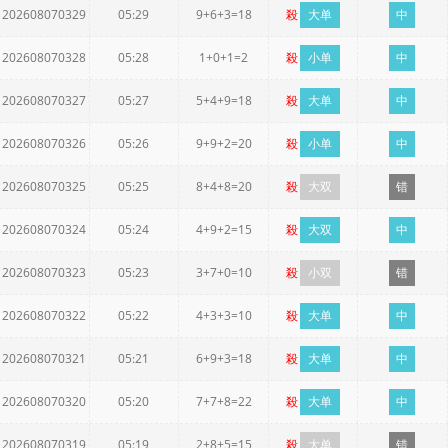
202608070329
05:29
9+6+3=18
殺
大单
中
202608070328
05:28
1+0+1=2
殺
小单
中
202608070327
05:27
5+4+9=18
殺
大单
中
202608070326
05:26
9+9+2=20
殺
小单
中
202608070325
05:25
8+4+8=20
殺
大双
错
202608070324
05:24
4+9+2=15
殺
大双
中
202608070323
05:23
3+7+0=10
殺
小双
错
202608070322
05:22
4+3+3=10
殺
大单
中
202608070321
05:21
6+9+3=18
殺
大单
中
202608070320
05:20
7+7+8=22
殺
大单
中
202608070319
05:19
2+8+5=15
殺
大单
错