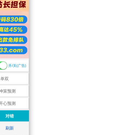
开/关(广告)
单双
神策预测
开心预测
对错
刷新