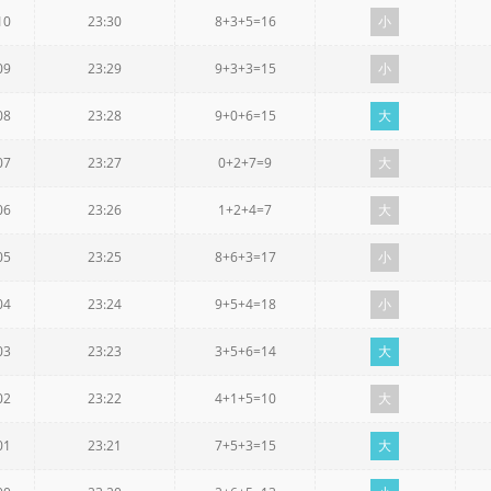
10
23:30
8+3+5=16
小
09
23:29
9+3+3=15
小
08
23:28
9+0+6=15
大
07
23:27
0+2+7=9
大
06
23:26
1+2+4=7
大
05
23:25
8+6+3=17
小
04
23:24
9+5+4=18
小
03
23:23
3+5+6=14
大
02
23:22
4+1+5=10
大
01
23:21
7+5+3=15
大