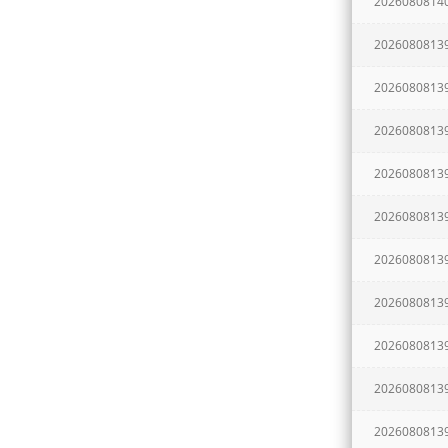
2026080814
2026080813
2026080813
2026080813
2026080813
2026080813
2026080813
2026080813
2026080813
2026080813
2026080813