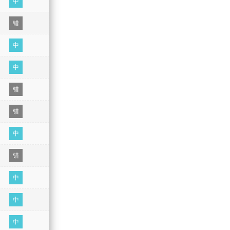
中
错
中
中
错
错
中
错
中
中
中