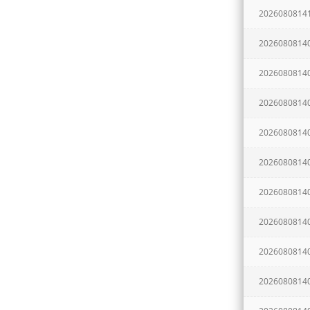
2026080814
2026080814
2026080814
2026080814
2026080814
2026080814
2026080814
2026080814
2026080814
2026080814