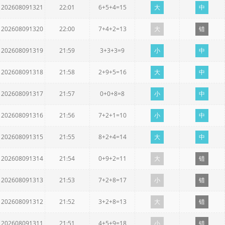
202608091321
22:01
6+5+4=15
大
中
202608091320
22:00
7+4+2=13
大
错
202608091319
21:59
3+3+3=9
小
中
202608091318
21:58
2+9+5=16
大
中
202608091317
21:57
0+0+8=8
小
中
202608091316
21:56
7+2+1=10
小
中
202608091315
21:55
8+2+4=14
大
中
202608091314
21:54
0+9+2=11
大
错
202608091313
21:53
7+2+8=17
小
错
202608091312
21:52
3+2+8=13
大
错
202608091311
21:51
4+5+9=18
小
错