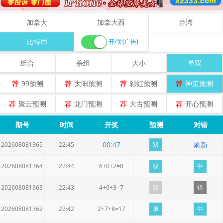
加拿大
加拿大西
台湾
比特币
开/关(广告)
组合
杀组
大小
单双
荐
99预测
荐
太阳预测
荐
彩虹预测
荐
神策预测
荐
聚云预测
荐
龙门预测
荐
大古预测
荐
开心预测
期号
时间
开奖
预测
对错
00
:
46
刷新
202608081365
22:45
双
202608081364
22:44
6+0+2=8
双
中
202608081363
22:43
4+0+3=7
双
错
202608081362
22:42
2+7+8=17
单
中