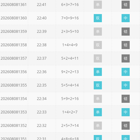
202608081361
22:41
6+3+7=16
单
错
202608081360
22:40
7+0+9=16
双
中
202608081359
22:39
2+3+5=10
单
错
202608081358
22:38
1+4+4=9
双
错
202608081357
22:37
5+2+4=11
双
错
202608081356
22:36
9+2+2=13
单
中
202608081355
22:35
5+5+4=14
双
中
202608081354
22:34
5+9+2=16
单
错
202608081353
22:33
1+4+2=7
单
中
202608081352
22:32
2+5+7=14
单
错
202608081351
22:31
4+8+6=18
双
中