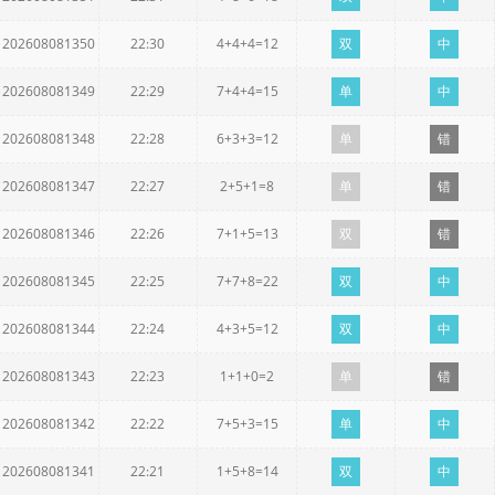
202608081350
22:30
4+4+4=12
双
中
202608081349
22:29
7+4+4=15
单
中
202608081348
22:28
6+3+3=12
单
错
202608081347
22:27
2+5+1=8
单
错
202608081346
22:26
7+1+5=13
双
错
202608081345
22:25
7+7+8=22
双
中
202608081344
22:24
4+3+5=12
双
中
202608081343
22:23
1+1+0=2
单
错
202608081342
22:22
7+5+3=15
单
中
202608081341
22:21
1+5+8=14
双
中