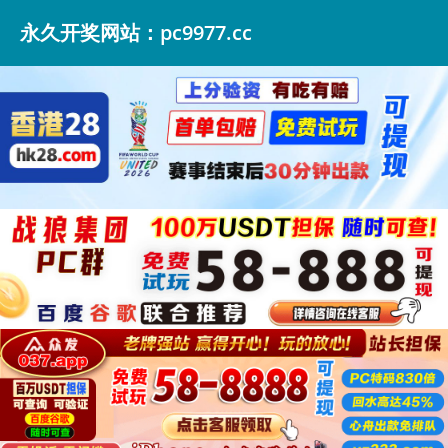
永久开奖网站：pc9977.cc