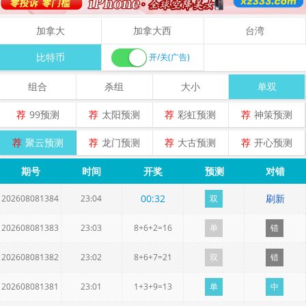
加拿大
加拿大西
台湾
比特币
开/关(广告)
组合
杀组
大小
单双
荐
99预测
荐
太阳预测
荐
彩虹预测
荐
神策预测
荐
聚云预测
荐
龙门预测
荐
大古预测
荐
开心预测
期号
时间
开奖
预测
对错
00
:
32
刷新
202608081384
23:04
双
202608081383
23:03
8+6+2=16
单
错
202608081382
23:02
8+6+7=21
双
错
202608081381
23:01
1+3+9=13
单
中