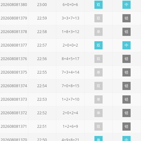
202608081380
23:00
6+0+0=6
双
中
202608081379
22:59
3+3+7=13
双
错
202608081378
22:58
1+8+3=12
单
错
202608081377
22:57
2+0+0=2
双
中
202608081376
22:56
8+4+5=17
双
错
202608081375
22:55
7+3+4=14
单
错
202608081374
22:54
7+0+8=15
双
错
202608081373
22:53
1+2+7=10
单
错
202608081372
22:52
2+0+2=4
单
错
202608081371
22:51
1+2+6=9
双
错
202608081370
22:50
4+9+8=21
单
中