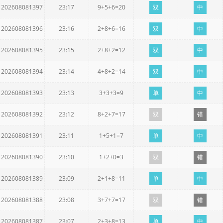
202608081397
23:17
9+5+6=20
双
中
202608081396
23:16
2+8+6=16
双
中
202608081395
23:15
2+8+2=12
双
中
202608081394
23:14
4+8+2=14
双
中
202608081393
23:13
3+3+3=9
单
中
202608081392
23:12
8+2+7=17
双
错
202608081391
23:11
1+5+1=7
单
中
202608081390
23:10
1+2+0=3
双
错
202608081389
23:09
2+1+8=11
单
中
202608081388
23:08
3+7+7=17
双
错
202608081387
23:07
2+3+8=13
单
中