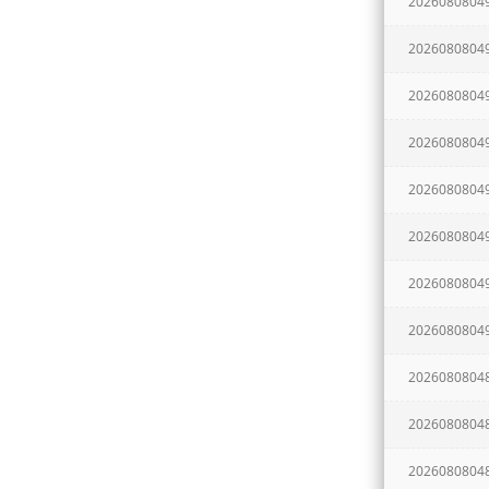
2026080804
2026080804
2026080804
2026080804
2026080804
2026080804
2026080804
2026080804
2026080804
2026080804
2026080804