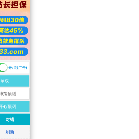
开/关(广告)
单双
神策预测
开心预测
对错
刷新