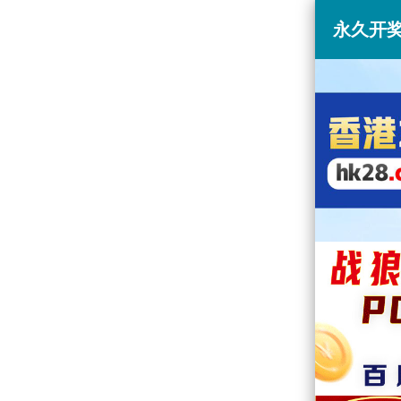
永久开奖网