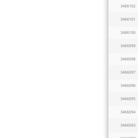
3466102
3466101
3466100
3466099
3466098
3466097
3466096
3466095
3466094
3466093