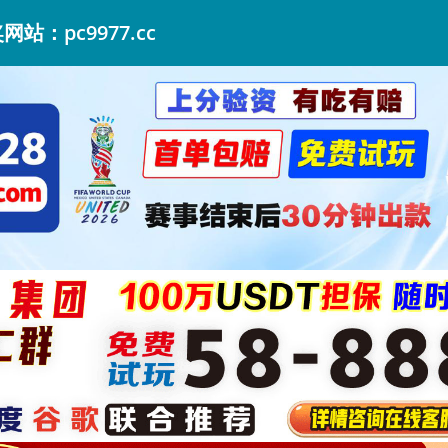
站：pc9977.cc