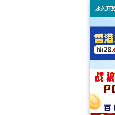
永久开奖网