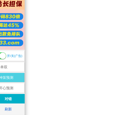
开/关(广告)
单双
神策预测
开心预测
对错
刷新