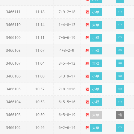
3466111
11:18
7+9+2=18
殺
小单
中
3466110
11:14
1+4+8=13
殺
大单
中
3466109
11:11
7+6+6=19
殺
小双
中
3466108
11:07
4+3+2=9
殺
小双
中
3466107
11:04
3+5+4=12
殺
大双
中
3466106
11:00
5+3+9=17
殺
小单
中
3466105
10:57
7+8+1=16
殺
小单
中
3466104
10:53
6+5+5=16
殺
小双
中
3466103
10:50
6+5+8=19
殺
大单
错
3466102
10:46
6+2+6=14
殺
大单
中