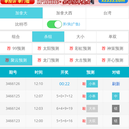
加拿大
加拿大西
台湾
比特币
开/关(广告)
组合
杀组
大小
单双
荐
99预测
荐
太阳预测
荐
彩虹预测
荐
神策预测
荐
聚云预测
荐
龙门预测
荐
大古预测
荐
开心预测
期号
时间
开奖
预测
对错
00
:
21
刷新
3466126
12:10
殺
小单
3466125
12:07
5+0+7=12
殺
小单
中
3466124
12:03
6+4+9=19
殺
大单
错
3466123
12:00
5+5+6=16
殺
大双
错