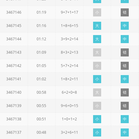
3467146
01:19
9+7+1=17
小
错
3467145
01:16
1+8+6=15
大
中
3467144
01:12
3+9+2=14
大
中
3467143
01:09
8+3+2=13
大
错
3467142
01:05
5+7+2=14
小
错
3467141
01:02
1+8+2=11
小
中
3467140
00:58
6+2+0=8
大
错
3467139
00:55
9+6+0=15
小
错
3467138
00:51
1+0+1=2
小
中
3467137
00:48
3+2+6=11
小
中