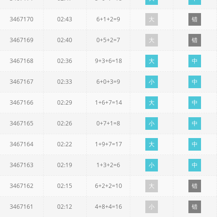
3467170
02:43
6+1+2=9
大
错
3467169
02:40
0+5+2=7
大
错
3467168
02:36
9+3+6=18
大
中
3467167
02:33
6+0+3=9
小
中
3467166
02:29
1+6+7=14
大
中
3467165
02:26
0+7+1=8
小
中
3467164
02:22
1+9+7=17
大
中
3467163
02:19
1+3+2=6
小
中
3467162
02:15
6+2+2=10
大
错
3467161
02:12
4+8+4=16
小
错