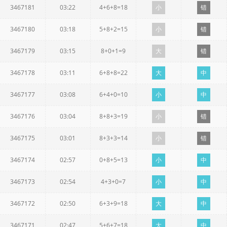
3467181
03:22
4+6+8=18
小
错
3467180
03:18
5+8+2=15
小
错
3467179
03:15
8+0+1=9
大
错
3467178
03:11
6+8+8=22
大
中
3467177
03:08
6+4+0=10
小
中
3467176
03:04
8+8+3=19
小
错
3467175
03:01
8+3+3=14
小
错
3467174
02:57
0+8+5=13
小
中
3467173
02:54
4+3+0=7
小
中
3467172
02:50
6+3+9=18
大
中
3467171
02:47
5+6+7=18
大
中