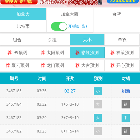
加拿大
加拿大西
台湾
比特币
开/关(广告)
组合
杀组
大小
单双
荐
99预测
荐
太阳预测
荐
彩虹预测
荐
神策预测
荐
聚云预测
荐
龙门预测
荐
大古预测
荐
开心预测
期号
时间
开奖
预测
对错
02
:
26
刷新
3467185
03:36
小
3467184
03:32
1+6+3=10
大
错
3467183
03:29
3+7+9=19
大
中
3467182
03:25
8+1+5=14
小
错