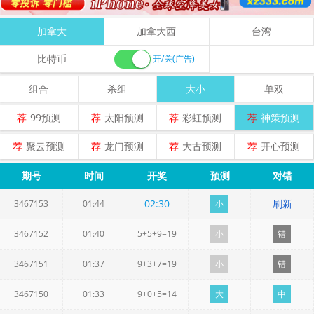
加拿大
加拿大西
台湾
比特币
开/关(广告)
组合
杀组
大小
单双
荐
99预测
荐
太阳预测
荐
彩虹预测
荐
神策预测
荐
聚云预测
荐
龙门预测
荐
大古预测
荐
开心预测
期号
时间
开奖
预测
对错
02
:
30
刷新
3467153
01:44
小
3467152
01:40
5+5+9=19
小
错
3467151
01:37
9+3+7=19
小
错
3467150
01:33
9+0+5=14
大
中