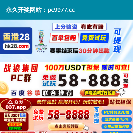
永久开奖网站：pc9977.cc