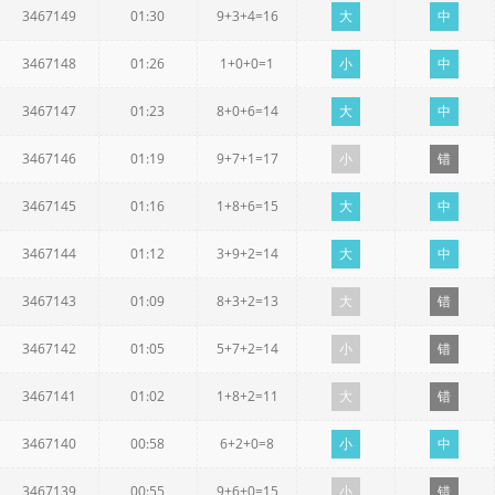
3467149
01:30
9+3+4=16
大
中
3467148
01:26
1+0+0=1
小
中
3467147
01:23
8+0+6=14
大
中
3467146
01:19
9+7+1=17
小
错
3467145
01:16
1+8+6=15
大
中
3467144
01:12
3+9+2=14
大
中
3467143
01:09
8+3+2=13
大
错
3467142
01:05
5+7+2=14
小
错
3467141
01:02
1+8+2=11
大
错
3467140
00:58
6+2+0=8
小
中
3467139
00:55
9+6+0=15
小
错