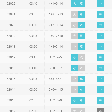
62022
03:40
4+1+9=14
大
双
中
62021
03:35
1+8+4=13
大
单
中
62020
03:30
7+7+0=14
小
双
中
62019
03:25
3+0+7=10
大
双
中
62018
03:20
1+8+5=14
小
双
中
62017
03:15
1+2+2=5
小
双
中
62016
03:10
2+0+5=7
小
双
中
62015
03:05
8+5+8=21
小
单
中
62014
03:00
5+6+4=15
小
单
中
62013
02:55
1+2+6=9
小
单
中
62012
02:50
1+2+0=3
大
双
错