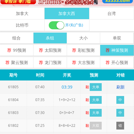
加拿大
加拿大西
台湾
比特币
开/关(广告)
组合
杀组
大小
单双
荐
99预测
荐
太阳预测
荐
彩虹预测
荐
神策预测
荐
聚云预测
荐
龙门预测
荐
大古预测
荐
开心预测
期号
时间
开奖
预测
对错
03
:
38
刷新
61805
07:40
殺
大单
61804
07:35
1+9+2=12
殺
大单
中
61803
07:30
0+3+4=7
殺
大单
中
61802
07:25
8+8+6=22
殺
大双
错