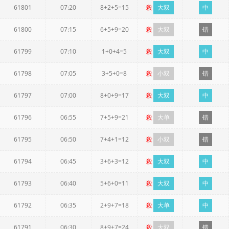
61801
07:20
8+2+5=15
殺
大双
中
61800
07:15
6+5+9=20
殺
大双
错
61799
07:10
1+0+4=5
殺
大双
中
61798
07:05
3+5+0=8
殺
小双
错
61797
07:00
8+0+9=17
殺
大双
中
61796
06:55
7+5+9=21
殺
大单
错
61795
06:50
7+4+1=12
殺
小双
错
61794
06:45
3+6+3=12
殺
大双
中
61793
06:40
5+6+0=11
殺
大双
中
61792
06:35
2+9+7=18
殺
大单
中
61791
06:30
8+9+7=24
殺
大双
错