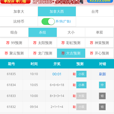
加拿大
加拿大西
台湾
比特币
开/关(广告)
组合
杀组
大小
单双
荐
99预测
荐
太阳预测
荐
彩虹预测
荐
神策预测
荐
聚云预测
荐
龙门预测
荐
大古预测
荐
开心预测
期号
时间
开奖
预测
对错
00
:
00
刷新
61835
10:10
殺
小双
61834
10:05
6+6+6=18
殺
小单
中
61833
10:00
8+3+3=14
殺
大双
错
61832
09:54
2+1+1=4
殺
小双
错