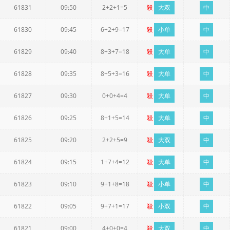
61831
09:50
2+2+1=5
殺
大双
中
61830
09:45
6+2+9=17
殺
小单
中
61829
09:40
8+3+7=18
殺
大单
中
61828
09:35
8+5+3=16
殺
大单
中
61827
09:30
0+0+4=4
殺
大单
中
61826
09:25
8+1+5=14
殺
大单
中
61825
09:20
2+2+5=9
殺
大双
中
61824
09:15
1+7+4=12
殺
大单
中
61823
09:10
9+1+8=18
殺
小单
中
61822
09:05
9+7+1=17
殺
小双
中
61821
09:00
4+0+0=4
殺
大双
中