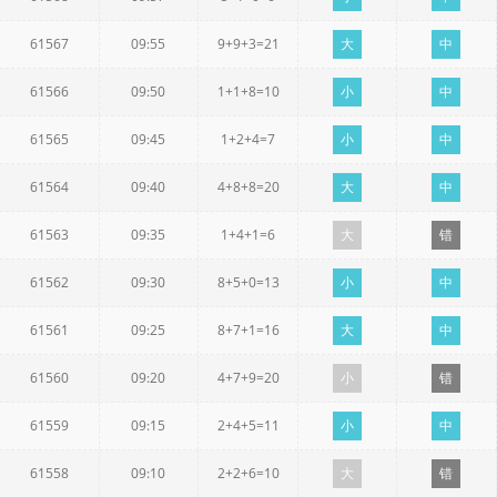
61567
09:55
9+9+3=21
大
中
61566
09:50
1+1+8=10
小
中
61565
09:45
1+2+4=7
小
中
61564
09:40
4+8+8=20
大
中
61563
09:35
1+4+1=6
大
错
61562
09:30
8+5+0=13
小
中
61561
09:25
8+7+1=16
大
中
61560
09:20
4+7+9=20
小
错
61559
09:15
2+4+5=11
小
中
61558
09:10
2+2+6=10
大
错