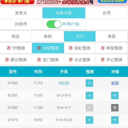
加拿大
加拿大西
台湾
比特币
开/关(广告)
组合
杀组
大小
单双
荐
99预测
荐
太阳预测
荐
彩虹预测
荐
神策预测
荐
聚云预测
荐
龙门预测
荐
大古预测
荐
开心预测
期号
时间
开奖
预测
对错
03
:
24
刷新
61582
11:10
小
61581
11:05
0+2+3=5
小
中
61580
11:00
0+4+3=7
大
错
61579
10:55
5+6+9=20
大
中