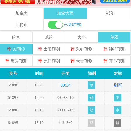
加拿大
加拿大西
台湾
比特币
开/关(广告)
组合
杀组
大小
单双
荐
99预测
荐
太阳预测
荐
彩虹预测
荐
神策预测
荐
聚云预测
荐
龙门预测
荐
大古预测
荐
开心预测
期号
时间
开奖
预测
对错
00
:
34
刷新
61898
15:25
单
61897
15:20
0+2+8=10
双
中
61896
15:15
8+1+5=14
双
中
61895
15:10
1+3+5=9
双
错