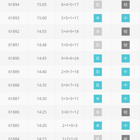
61894
15:05
8+4+5=17
双
错
61893
15:00
5+5+1=11
单
中
61892
14:55
5+4+9=18
单
错
61891
14:48
5+0+6=11
双
错
61890
14:45
9+9+6=24
双
中
61889
14:40
2+9+7=18
双
中
61888
14:35
0+9+7=16
双
中
61887
14:30
5+3+3=11
单
中
61886
14:25
3+8+1=12
单
错
61885
14:20
2+1+0=3
单
中
61884
14:15
1+7+1=9
双
错