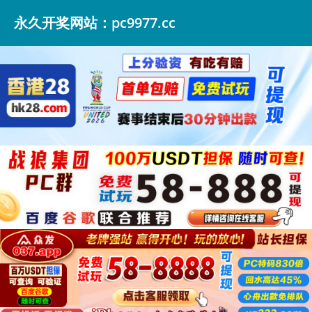
永久开奖网站：pc9977.cc