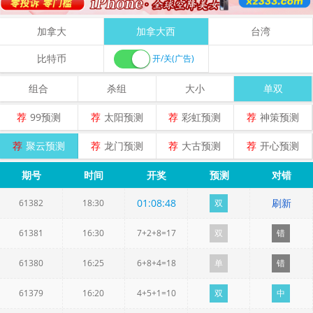
加拿大
加拿大西
台湾
比特币
开/关(广告)
组合
杀组
大小
单双
荐
99预测
荐
太阳预测
荐
彩虹预测
荐
神策预测
荐
聚云预测
荐
龙门预测
荐
大古预测
荐
开心预测
期号
时间
开奖
预测
对错
01
:
08
:
48
刷新
61382
18:30
双
61381
16:30
7+2+8=17
双
错
61380
16:25
6+8+4=18
单
错
61379
16:20
4+5+1=10
双
中