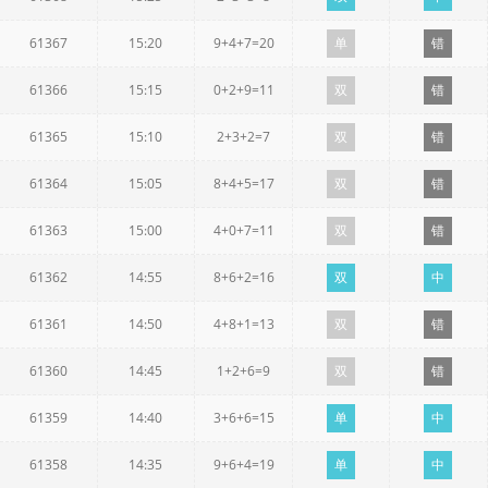
61367
15:20
9+4+7=20
单
错
61366
15:15
0+2+9=11
双
错
61365
15:10
2+3+2=7
双
错
61364
15:05
8+4+5=17
双
错
61363
15:00
4+0+7=11
双
错
61362
14:55
8+6+2=16
双
中
61361
14:50
4+8+1=13
双
错
61360
14:45
1+2+6=9
双
错
61359
14:40
3+6+6=15
单
中
61358
14:35
9+6+4=19
单
中