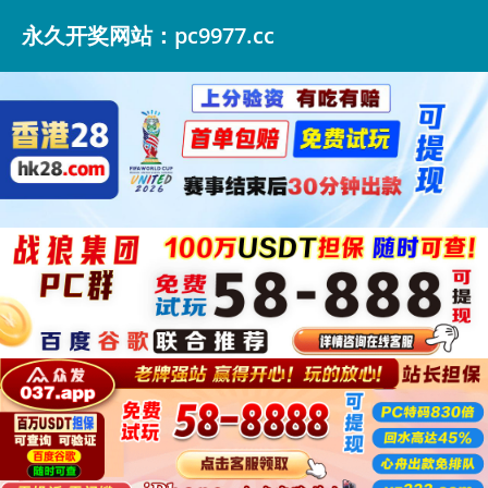
永久开奖网站：pc9977.cc