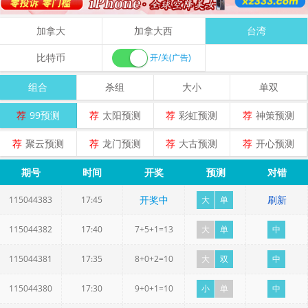
加拿大
加拿大西
台湾
比特币
开/关(广告)
组合
杀组
大小
单双
荐
99预测
荐
太阳预测
荐
彩虹预测
荐
神策预测
荐
聚云预测
荐
龙门预测
荐
大古预测
荐
开心预测
期号
时间
开奖
预测
对错
开奖中
刷新
115044383
17:45
大
单
115044382
17:40
7+5+1=13
大
单
中
115044381
17:35
8+0+2=10
大
双
中
115044380
17:30
9+0+1=10
小
单
中