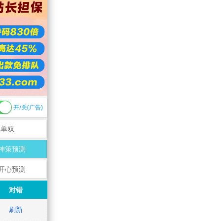
开/关(广告)
单双
神策预测
开心预测
对错
刷新