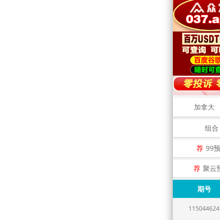
加拿大
组合
荐
99
荐
聚云
期号
115044624