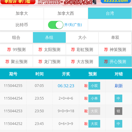
加拿大
加拿大西
台湾
比特币
开/关(广告)
组合
杀组
大小
单双
荐
99预测
荐
太阳预测
荐
彩虹预测
荐
神策预测
荐
聚云预测
荐
龙门预测
荐
大古预测
荐
开心预测
期号
时间
开奖
预测
对错
06
:
32
:
22
刷新
115044255
07:05
殺
小双
115044254
23:55
2+0+4=6
殺
小单
中
115044253
23:50
9+0+9=18
殺
大双
错
115044252
23:45
0+6+3=9
殺
大双
中