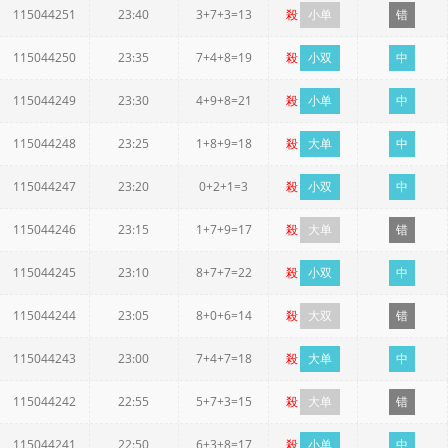
115044251
23:40
3+7+3=13
殺
小单
错
115044250
23:35
7+4+8=19
殺
小双
中
115044249
23:30
4+9+8=21
殺
小单
中
115044248
23:25
1+8+9=18
殺
大单
中
115044247
23:20
0+2+1=3
殺
小双
中
115044246
23:15
1+7+9=17
殺
大单
错
115044245
23:10
8+7+7=22
殺
小双
中
115044244
23:05
8+0+6=14
殺
大双
错
115044243
23:00
7+4+7=18
殺
大单
中
115044242
22:55
5+7+3=15
殺
大单
错
115044241
22:50
6+3+8=17
殺
小单
中