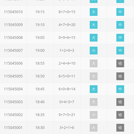
115045010
19:15
8+7+0=15
大
中
115045009
19:10
4+7+9=20
大
中
115045008
19:05
0+9+6=15
大
中
115045007
19:00
1+2+0=3
小
中
115045006
18:55
2+4+4=10
大
错
115045005
18:50
6+5+0=11
大
错
115045004
18:45
6+0+8=14
大
中
115045003
18:40
0+4+3=7
大
错
115045002
18:35
9+7+5=21
小
错
115045001
18:30
3+2+1=6
大
错