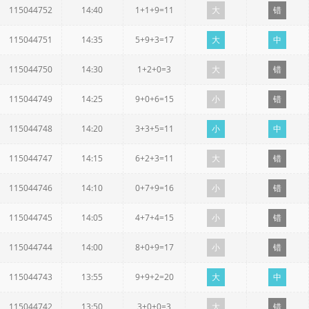
115044752
14:40
1+1+9=11
大
错
115044751
14:35
5+9+3=17
大
中
115044750
14:30
1+2+0=3
大
错
115044749
14:25
9+0+6=15
小
错
115044748
14:20
3+3+5=11
小
中
115044747
14:15
6+2+3=11
大
错
115044746
14:10
0+7+9=16
小
错
115044745
14:05
4+7+4=15
小
错
115044744
14:00
8+0+9=17
小
错
115044743
13:55
9+9+2=20
大
中
115044742
13:50
3+0+0=3
大
错