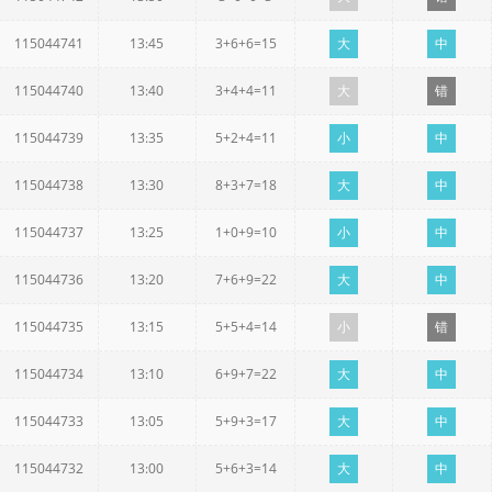
115044741
13:45
3+6+6=15
大
中
115044740
13:40
3+4+4=11
大
错
115044739
13:35
5+2+4=11
小
中
115044738
13:30
8+3+7=18
大
中
115044737
13:25
1+0+9=10
小
中
115044736
13:20
7+6+9=22
大
中
115044735
13:15
5+5+4=14
小
错
115044734
13:10
6+9+7=22
大
中
115044733
13:05
5+9+3=17
大
中
115044732
13:00
5+6+3=14
大
中