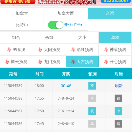
加拿大
加拿大西
台湾
比特币
开/关(广告)
组合
杀组
大小
单双
荐
99预测
荐
太阳预测
荐
彩虹预测
荐
神策预测
荐
聚云预测
荐
龙门预测
荐
大古预测
荐
开心预测
期号
时间
开奖
预测
对错
00
:
46
刷新
115044589
18:00
双
115044588
17:55
7+8+9=24
单
错
115044587
17:50
7+6+1=14
双
中
115044586
17:45
2+8+0=10
单
错