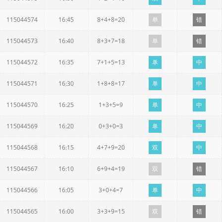
115044574
16:45
8+4+8=20
单
错
115044573
16:40
8+3+7=18
单
错
115044572
16:35
7+1+5=13
单
中
115044571
16:30
1+8+8=17
单
中
115044570
16:25
1+3+5=9
单
中
115044569
16:20
0+3+0=3
单
中
115044568
16:15
4+7+9=20
双
中
115044567
16:10
6+9+4=19
双
错
115044566
16:05
3+0+4=7
单
中
115044565
16:00
3+3+9=15
双
错