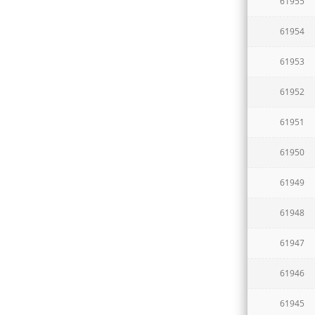
61955
61954
61953
61952
61951
61950
61949
61948
61947
61946
61945