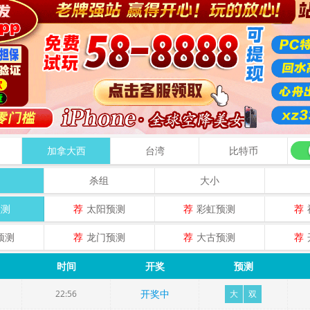
加拿大西
台湾
比特币
杀组
大小
预测
荐
太阳预测
荐
彩虹预测
荐
预测
荐
龙门预测
荐
大古预测
荐
时间
开奖
预测
开奖中
22:56
大
双