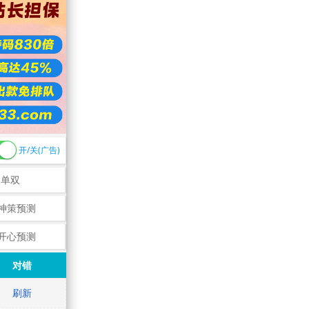
开/关(广告)
单双
神策预测
开心预测
对错
刷新