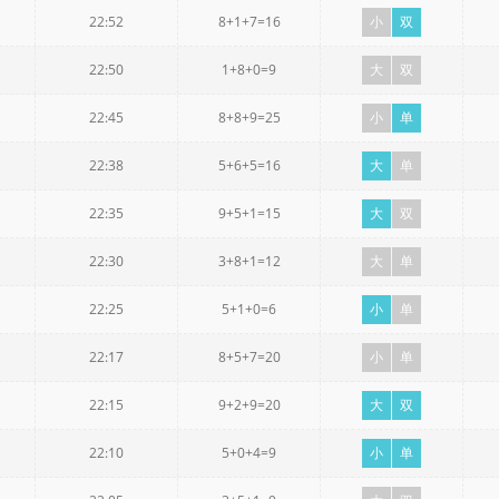
22:52
8+1+7=16
小
双
22:50
1+8+0=9
大
双
22:45
8+8+9=25
小
单
22:38
5+6+5=16
大
单
22:35
9+5+1=15
大
双
22:30
3+8+1=12
大
单
22:25
5+1+0=6
小
单
22:17
8+5+7=20
小
单
22:15
9+2+9=20
大
双
22:10
5+0+4=9
小
单