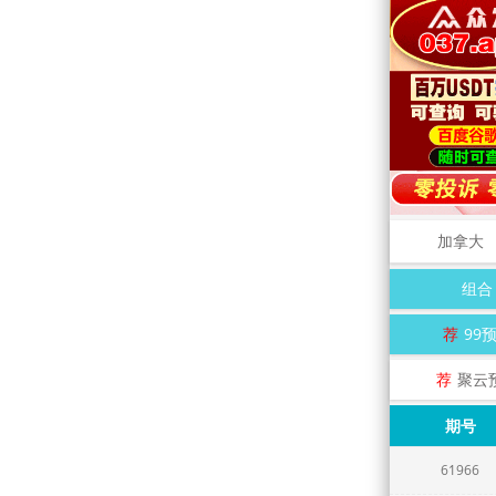
加拿大
组合
荐
99
荐
聚云
期号
61966